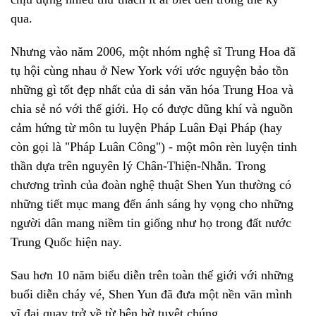
qua.
Nhưng vào năm 2006, một nhóm nghệ sĩ Trung Hoa đã
tụ hội cùng nhau ở New York với ước nguyện bảo tồn
những gì tốt đẹp nhất của di sản văn hóa Trung Hoa và
chia sẻ nó với thế giới. Họ có được dũng khí và nguồn
cảm hứng từ môn tu luyện Pháp Luân Đại Pháp (hay
còn gọi là "Pháp Luân Công") - một môn rèn luyện tinh
thần dựa trên nguyên lý Chân-Thiện-Nhẫn. Trong
chương trình của đoàn nghệ thuật Shen Yun thường có
những tiết mục mang đến ánh sáng hy vọng cho những
người dân mang niềm tin giống như họ trong đất nước
Trung Quốc hiện nay.
Sau hơn 10 năm biểu diễn trên toàn thế giới với những
buổi diễn cháy vé, Shen Yun đã đưa một nền văn mình
vĩ đại quay trở về từ bên bờ tuyệt chúng.