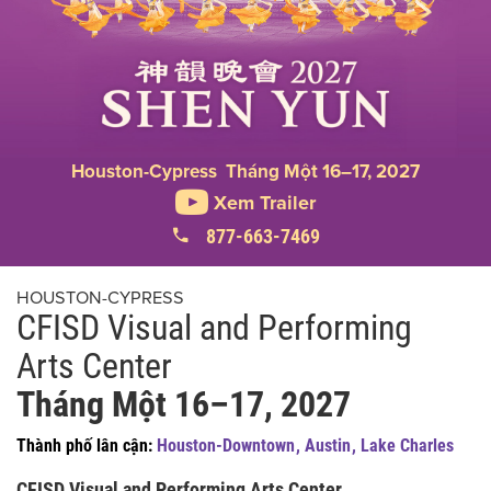
Houston-Cypress Tháng Một 16–17, 2027
Xem Trailer
877-663-7469
HOUSTON-CYPRESS
CFISD Visual and Performing
Arts Center
Tháng Một 16–17, 2027
Thành phố lân cận:
Houston-Downtown
,
Austin
,
Lake Charles
CFISD Visual and Performing Arts Center