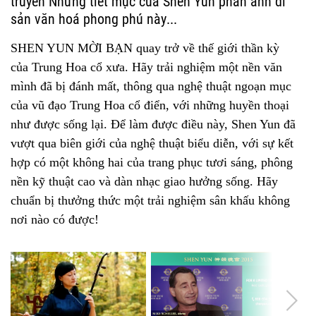
truyền
Những tiết mục của Shen Yun phản ánh di
GIÁ VÉ
sản văn hoá phong phú này...
$210, $190, $160, $130, $110, $100, $90
Sơ đồ ghế ngồi
SHEN YUN MỜI BẠN quay trở về thế giới thần kỳ
của Trung Hoa cổ xưa. Hãy trải nghiệm một nền văn
MUA VÉ
mình đã bị đánh mất, thông qua nghệ thuật ngoạn mục
Qua điện thoại:
của vũ đạo Trung Hoa cổ điển, với những huyền thoại
877-663-7469
như được sống lại. Để làm được điều này, Shen Yun đã
KHÁN GIẢ
vượt qua biên giới của nghệ thuật biểu diễn, với sự kết
Trẻ em phải từ 4 tuổi trở lên.
hợp có một không hai của trang phục tươi sáng, phông
nền kỹ thuật cao và dàn nhạc giao hưởng sống. Hãy
THỜI LƯỢNG
chuẩn bị thưởng thức một trải nghiệm sân khấu không
2 tiếng 15 phút, bao gồm nghỉ giữa giờ
nơi nào có được!
ĐƠN VỊ TỔ CHỨC
Southern USA Falun Dafa Association
DI CHUYỂN