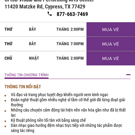
11420 Matzke Rd, Cypress, TX 77429
877-663-7469
MUA VÉ
THỨ
BẢY
THÁNG
2:00PM
MUA VÉ
THỨ
BẢY
THÁNG
7:00PM
MUA VÉ
CHỦ
NHẬT
THÁNG
2:00PM
THÔNG TIN CHƯƠNG TRÌNH
THÔNG TIN NỔI BẬT
Vũ đạo và trang phục tuyệt đẹp khiến người xem kinh ngạc
Đoàn nghệ thuật gồm nhiều nghệ sĩ tầm cỡ thế giới đã từng đoạt giải
thưởng
Những câu chuyện cảm động tái hiện nền văn hóa gần như đã bị thất
lạc
Kỹ thuật phông nền tối tân với bằng sáng chế
Dàn nhạc giao hưởng đệm nhạc trực tiếp với những tác phẩm được
sáng tác riêng