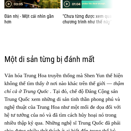
03:05
01:04
BẢN ĐỒ & DẪN ĐƯỜNG
Đàn nhị - Một cái nhìn gần
"Chưa từng được xem qua
Buổi
hơn
chương trình như thế này"
muốn
Một di sản từng bị đánh mất
Văn hóa Trung Hoa truyền thống mà Shen Yun thể hiện
không thể tìm thấy ở nơi nào khác trên thế giới —
thậm
chí cả ở Trung Quốc
. Tại đó, chế độ Đảng Cộng sản
Trung Quốc xem những di sản tinh thần phong phú và
BÃI ĐẬU XE
nghệ thuật của Trung Hoa như một mối đe dọa đối với
Parking is conveniently located adjacent to the theater.
hệ tư tưởng của nó và đã tìm cách hủy hoại nó trong
nhiều thập kỷ qua. Những nghệ sĩ Trung Quốc đã phải
chịu đựng nhiều thử thách ít ai biết đến trong thế kỷ