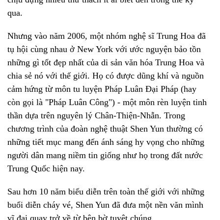
qua.
Nhưng vào năm 2006, một nhóm nghệ sĩ Trung Hoa đã
tụ hội cùng nhau ở New York với ước nguyện bảo tồn
những gì tốt đẹp nhất của di sản văn hóa Trung Hoa và
chia sẻ nó với thế giới. Họ có được dũng khí và nguồn
cảm hứng từ môn tu luyện Pháp Luân Đại Pháp (hay
còn gọi là "Pháp Luân Công") - một môn rèn luyện tinh
thần dựa trên nguyên lý Chân-Thiện-Nhẫn. Trong
chương trình của đoàn nghệ thuật Shen Yun thường có
những tiết mục mang đến ánh sáng hy vọng cho những
người dân mang niềm tin giống như họ trong đất nước
Trung Quốc hiện nay.
Sau hơn 10 năm biểu diễn trên toàn thế giới với những
buổi diễn cháy vé, Shen Yun đã đưa một nền văn mình
vĩ đại quay trở về từ bên bờ tuyệt chúng.