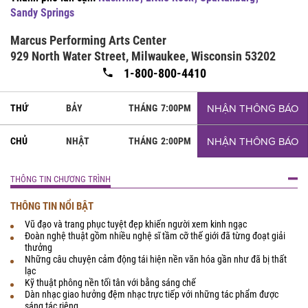
Sandy Springs
Marcus Performing Arts Center
929 North Water Street, Milwaukee, Wisconsin 53202
1-800-800-4410
NHẬN THÔNG BÁO
THỨ
BẢY
THÁNG
7:00PM
NHẬN THÔNG BÁO
CHỦ
NHẬT
THÁNG
2:00PM
THÔNG TIN CHƯƠNG TRÌNH
THÔNG TIN NỔI BẬT
Vũ đạo và trang phục tuyệt đẹp khiến người xem kinh ngạc
Đoàn nghệ thuật gồm nhiều nghệ sĩ tầm cỡ thế giới đã từng đoạt giải
thưởng
Những câu chuyện cảm động tái hiện nền văn hóa gần như đã bị thất
lạc
Kỹ thuật phông nền tối tân với bằng sáng chế
Dàn nhạc giao hưởng đệm nhạc trực tiếp với những tác phẩm được
sáng tác riêng