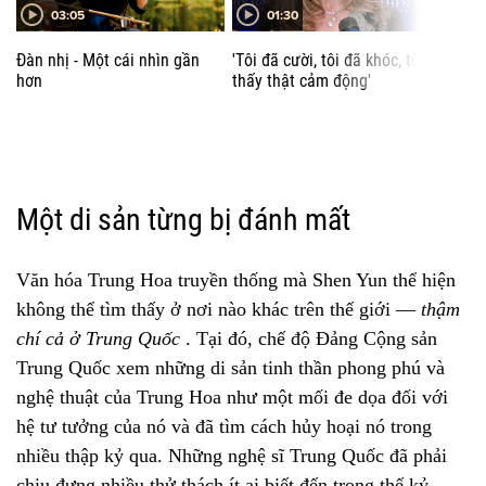
03:05
01:30
WI Falun Dafa Association/Southern USA Falun Dafa Association
Đàn nhị - Một cái nhìn gần
'Tôi đã cười, tôi đã khóc, tôi
"Chưa
DI CHUYỂN
hơn
thấy thật cảm động'
chươn
BẢN ĐỒ & DẪN ĐƯỜNG
Một di sản từng bị đánh mất
Văn hóa Trung Hoa truyền thống mà Shen Yun thể hiện
không thể tìm thấy ở nơi nào khác trên thế giới —
thậm
chí cả ở Trung Quốc
. Tại đó, chế độ Đảng Cộng sản
Trung Quốc xem những di sản tinh thần phong phú và
nghệ thuật của Trung Hoa như một mối đe dọa đối với
hệ tư tưởng của nó và đã tìm cách hủy hoại nó trong
nhiều thập kỷ qua. Những nghệ sĩ Trung Quốc đã phải
chịu đựng nhiều thử thách ít ai biết đến trong thế kỷ