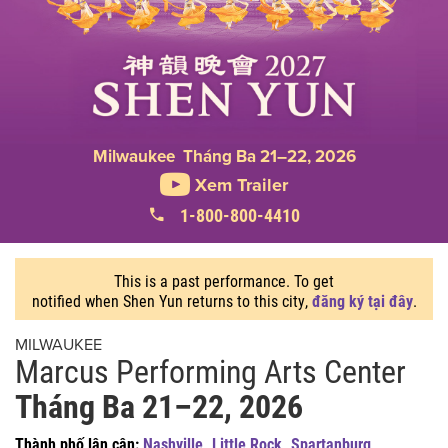
Milwaukee Tháng Ba 21–22, 2026
Xem Trailer
1-800-800-4410
This is a past performance. To get
notified when Shen Yun returns to this city,
đăng ký tại đây
.
MILWAUKEE
Marcus Performing Arts Center
Tháng Ba 21–22, 2026
Thành phố lân cận:
Nashville
,
Little Rock
,
Spartanburg
,