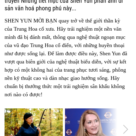
truyền
Những tiết mục của Shen Yun phản ánh di
sản văn hoá phong phú này...
GIÁ VÉ
$180, $150, $120, $100, $90, $80
SHEN YUN MỜI BẠN quay trở về thế giới thần kỳ
Sơ đồ ghế ngồi
của Trung Hoa cổ xưa. Hãy trải nghiệm một nền văn
MUA VÉ
mình đã bị đánh mất, thông qua nghệ thuật ngoạn mục
Qua điện thoại:
của vũ đạo Trung Hoa cổ điển, với những huyền thoại
1-800-800-4410
như được sống lại. Để làm được điều này, Shen Yun đã
Phòng vé:
vượt qua biên giới của nghệ thuật biểu diễn, với sự kết
Marcus Performing Arts Center 929 North Water Street . Milwaukee, WI
53203
hợp có một không hai của trang phục tươi sáng, phông
Phone: 414-273-7206
nền kỹ thuật cao và dàn nhạc giao hưởng sống. Hãy
chuẩn bị thưởng thức một trải nghiệm sân khấu không
KHÁN GIẢ
nơi nào có được!
Trẻ em phải từ 4 tuổi trở lên.
THỜI LƯỢNG
2 tiếng 15 phút, bao gồm nghỉ giữa giờ
ĐƠN VỊ TỔ CHỨC