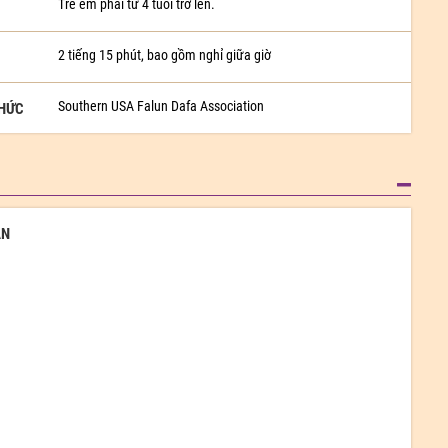
Trẻ em phải từ 4 tuổi trở lên.
2 tiếng 15 phút, bao gồm nghỉ giữa giờ
Southern USA Falun Dafa Association
CHỨC
ẪN