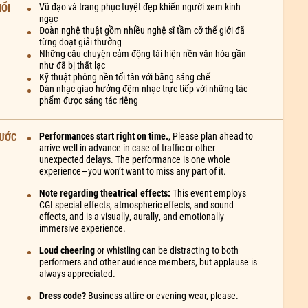
NỔI
Vũ đạo và trang phục tuyệt đẹp khiến người xem kinh
ngạc
Đoàn nghệ thuật gồm nhiều nghệ sĩ tầm cỡ thế giới đã
từng đoạt giải thưởng
Những câu chuyện cảm động tái hiện nền văn hóa gần
như đã bị thất lạc
Kỹ thuật phông nền tối tân với bằng sáng chế
Dàn nhạc giao hưởng đệm nhạc trực tiếp với những tác
phẩm được sáng tác riêng
RƯỚC
Performances start right on time.
, Please plan ahead to
arrive well in advance in case of traffic or other
unexpected delays. The performance is one whole
experience—you won’t want to miss any part of it.
Note regarding theatrical effects:
This event employs
CGI special effects, atmospheric effects, and sound
effects, and is a visually, aurally, and emotionally
05:49
03:05
immersive experience.
Loud cheering
or whistling can be distracting to both
rình
Buổi diễn mà ĐCSTQ không muốn các
Đàn nhị - Một cái
performers and other audience members, but applause is
bạn tới xem
always appreciated.
Dress code?
Business attire or evening wear, please.