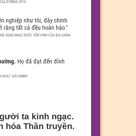
 CALIFORNIA 2014
yên nghiệp như tôi, đây chính
́t rằng tất cả đều hoàn hảo."
HÀ SOẠN NHẠC ĐƯỢC TÔN VINH CỦA BULGARIA
thường.
Họ đã đạt đến đỉnh
N ĐOẠT GIẢI EMMY
ười ta kinh ngạc.
n hóa Thần truyền.