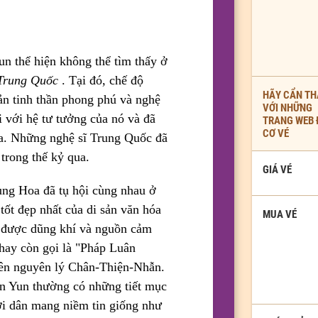
n thể hiện không thể tìm thấy ở
 Trung Quốc
. Tại đó, chế độ
HÃY CẨN TH
n tinh thần phong phú và nghệ
VỚI NHỮNG
 với hệ tư tưởng của nó và đã
TRANG WEB
CƠ VÉ
ua. Những nghệ sĩ Trung Quốc đã
 trong thế kỷ qua.
GIÁ VÉ
ng Hoa đã tụ hội cùng nhau ở
ốt đẹp nhất của di sản văn hóa
MUA VÉ
ó được dũng khí và nguồn cảm
hay còn gọi là "Pháp Luân
rên nguyên lý Chân-Thiện-Nhẫn.
en Yun thường có những tiết mục
i dân mang niềm tin giống như