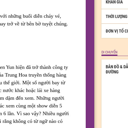
KHÁN GIẢ
 với những buổi diễn cháy vé,
THỜI LƯỢNG
ay trở về từ bên bờ tuyệt chúng.
ĐƠN VỊ TỔ 
DI CHUYỂN
BẢN ĐỒ & D
en Yun hiện đã trở thành công ty
ĐƯỜNG
a Trung Hoa truyền thống hàng
u thế giới. Một số người bay từ
c nước khác hoặc lái xe hàng
ăm dặm đến xem. Những người
ác xem cùng một show diễn 5
n 6 lần. Vì sao vậy? Nhiều người
i rằng không có từ ngữ nào có