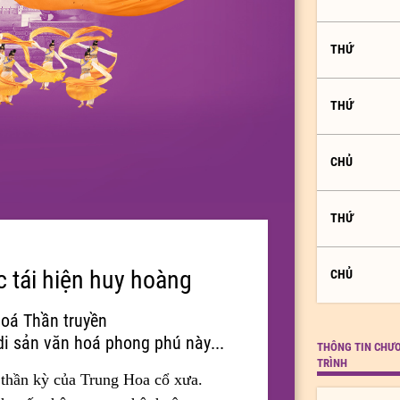
THỨ
THỨ
CHỦ
THỨ
 tái hiện huy hoàng
CHỦ
hoá Thần truyền
i sản văn hoá phong phú này...
THÔNG TIN CHƯ
TRÌNH
hần kỳ của Trung Hoa cổ xưa.