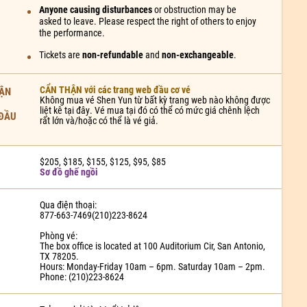
Anyone causing disturbances
or obstruction may be
asked to leave. Please respect the right of others to enjoy
the performance.
Tickets are
non-refundable
and
non-exchangeable
.
CẨN THẬN với các trang web đầu cơ vé
ẬN
Không mua vé Shen Yun từ bất kỳ trang web nào không được
liệt kê tại đây. Vé mua tại đó có thể có mức giá chênh lệch
 ĐẦU
rất lớn và/hoặc có thể là vé giả.
$205, $185, $155, $125, $95, $85
Sơ đồ ghế ngồi
Qua điện thoại:
877-663-7469(210)223-8624
Phòng vé:
The box office is located at 100 Auditorium Cir, San Antonio,
TX 78205.
Hours: Monday-Friday 10am – 6pm. Saturday 10am – 2pm.
Phone: (210)223-8624