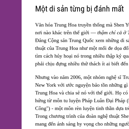
Một di sản từng bị đánh mất
Văn hóa Trung Hoa truyền thống mà Shen Yu
nơi nào khác trên thế giới —
thậm chí cả ở
Đảng Cộng sản Trung Quốc xem những di sả
thuật của Trung Hoa như một mối đe dọa đối
tìm cách hủy hoại nó trong nhiều thập kỷ q
phải chịu đựng nhiều thử thách ít ai biết đến
Nhưng vào năm 2006, một nhóm nghệ sĩ Tru
New York với ước nguyện bảo tồn những gì t
Trung Hoa và chia sẻ nó với thế giới. Họ c
hứng từ môn tu luyện Pháp Luân Đại Pháp (
Công") - một môn rèn luyện tinh thần dựa t
Trong chương trình của đoàn nghệ thuật Sh
mang đến ánh sáng hy vọng cho những ngườ