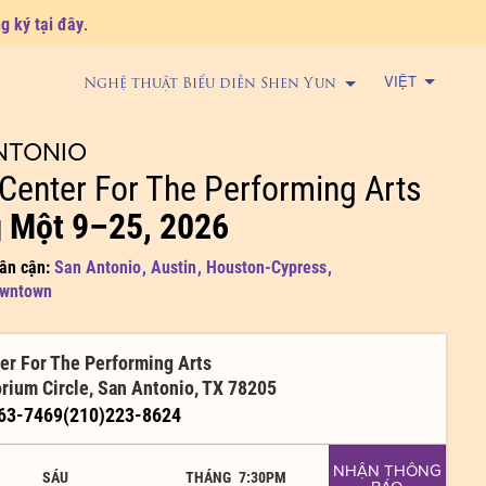
g ký tại đây
.
VIỆT
Nghệ thuật Biểu diễn Shen Yun
NTONIO
Center For The Performing Arts
 Một 9–25, 2026
lân cận:
San Antonio
,
Austin
,
Houston-Cypress
,
owntown
er For The Performing Arts
rium Circle, San Antonio, TX 78205
63-7469(210)223-8624
NHẬN THÔNG
SÁU
THÁNG
7:30PM