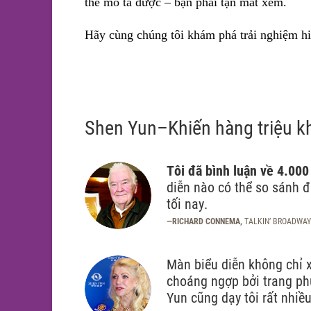
thể mô tả được – bạn phải tận mắt xem.
Hãy cùng chúng tôi khám phá trải nghiệm hi
Shen Yun–Khiến hàng triệu kh
Tôi đã bình luận về 4.000
diễn nào có thể so sánh đ
tối nay.
—RICHARD CONNEMA,
TALKIN’ BROADWAY
Màn biểu diễn không chỉ 
choáng ngợp bởi trang ph
Yun cũng dạy tôi rất nhiề