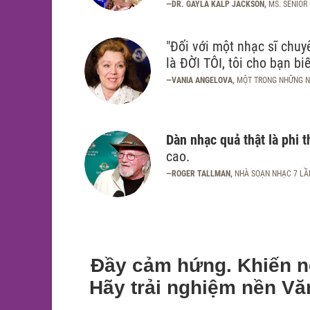
—DR. GAYLA KALP JACKSON,
MS. SENIOR
"Đối với một nhạc sĩ chu
là ĐỜI TÔI, tôi cho bạn biê
—VANIA ANGELOVA,
MỘT TRONG NHỮNG N
Dàn nhạc quả thật là phi 
cao.
—ROGER TALLMAN,
NHÀ SOẠN NHẠC 7 LẦ
Đầy cảm hứng. Khiến ng
Hãy trải nghiệm nền Vă