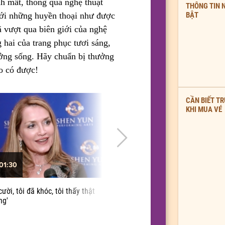
h mất, thông qua nghệ thuật
THÔNG TIN 
BẬT
ới những huyền thoại như được
ã vượt qua biên giới của nghệ
 hai của trang phục tươi sáng,
ưởng sống. Hãy chuẩn bị thưởng
o có được!
CẦN BIẾT T
KHI MUA VÉ
01:30
01:04
cười, tôi đã khóc, tôi thấy thật
"Chưa từng được xem qua chương t
ng'
như thế này"