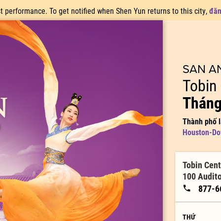
st performance. To get notified when Shen Yun returns to this city,
đăn
SAN A
Tobin 
Tháng
Thành phố 
H
Houston-D
Tobin Cent
100 Audito
877-6
THỨ