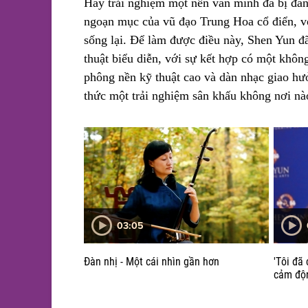
Hãy trải nghiệm một nền văn mình đã bị đán
ngoạn mục của vũ đạo Trung Hoa cổ điển, v
sống lại. Để làm được điều này, Shen Yun đ
thuật biểu diễn, với sự kết hợp có một không
phông nền kỹ thuật cao và dàn nhạc giao h
thức một trải nghiệm sân khấu không nơi nà
03:05
ông muốn các
Đàn nhị - Một cái nhìn gần hơn
'Tôi đã 
cảm độ