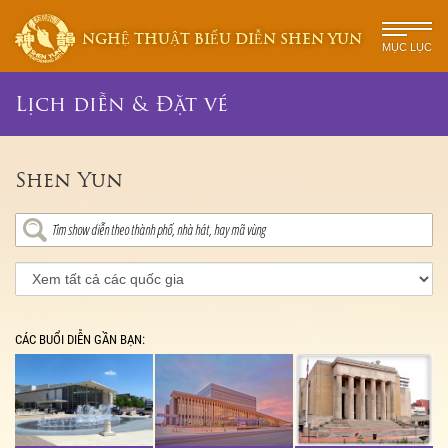
NGHỆ THUẬT BIỂU DIỄN SHEN YUN
MỤC LỤC
Lịch diễn & Đặt vé
Shen Yun
CÁC BUỔI DIỄN GẦN BẠN: