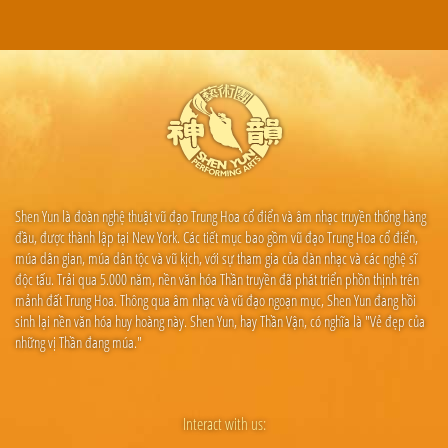
Shen Yun là đoàn nghệ thuật vũ đạo Trung Hoa cổ điển và âm nhạc truyền thống hàng
đầu, được thành lập tại New York. Các tiết mục bao gồm vũ đạo Trung Hoa cổ điển,
múa dân gian, múa dân tộc và vũ kịch, với sự tham gia của dàn nhạc và các nghệ sĩ
độc tấu. Trải qua 5.000 năm, nền văn hóa Thần truyền đã phát triển phồn thịnh trên
mảnh đất Trung Hoa. Thông qua âm nhạc và vũ đạo ngoạn mục, Shen Yun đang hồi
sinh lại nền văn hóa huy hoàng này. Shen Yun, hay Thần Vận, có nghĩa là "Vẻ đẹp của
những vị Thần đang múa."
Interact with us: