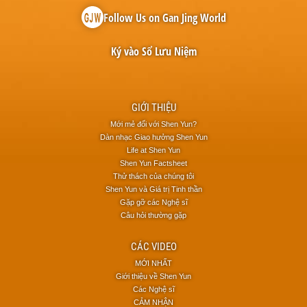
Follow Us on Gan Jing World
Ký vào Sổ Lưu Niệm
GIỚI THIỆU
Mới mẻ đối với Shen Yun?
Dàn nhạc Giao hưởng Shen Yun
Life at Shen Yun
Shen Yun Factsheet
Thử thách của chúng tôi
Shen Yun và Giá trị Tinh thần
Gặp gỡ các Nghệ sĩ
Câu hỏi thường gặp
CÁC VIDEO
MỚI NHẤT
Giới thiệu về Shen Yun
Các Nghệ sĩ
CẢM NHẬN