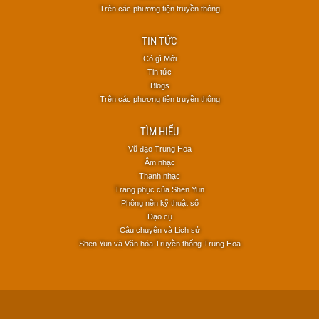
Trên các phương tiện truyền thông
TIN TỨC
Có gì Mới
Tin tức
Blogs
Trên các phương tiện truyền thông
TÌM HIỂU
Vũ đạo Trung Hoa
Âm nhạc
Thanh nhạc
Trang phục của Shen Yun
Phông nền kỹ thuật số
Đạo cụ
Câu chuyện và Lịch sử
Shen Yun và Văn hóa Truyền thống Trung Hoa