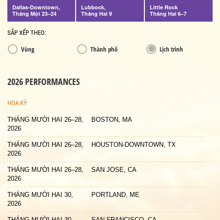
Dallas-Downtown,
Lubbock,
Little Rock
Tháng Một 23–24
Tháng Hai 9
Tháng Hai 6–7
SẮP XẾP THEO:
Vùng
Thành phố
Lịch trình
2026 PERFORMANCES
HOA KỲ
THÁNG MƯỜI HAI 26–28,
BOSTON, MA
2026
THÁNG MƯỜI HAI 26–28,
HOUSTON-DOWNTOWN, TX
2026
THÁNG MƯỜI HAI 26–28,
SAN JOSE, CA
2026
THÁNG MƯỜI HAI 30,
PORTLAND, ME
2026
THÁNG MƯỜI HAI 30,
SAN FRANCISCO, CA